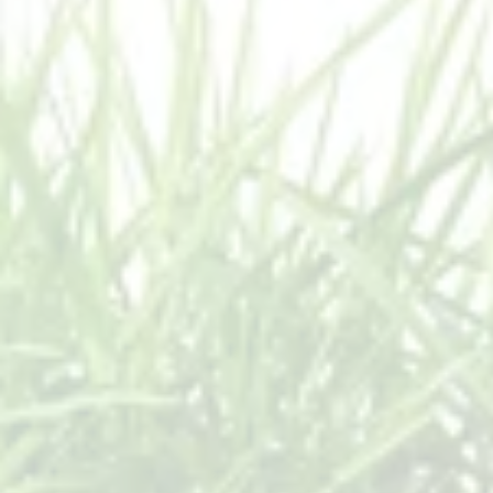
Интенсив
Интенсивный формат работы чаще всего нужен для 
решения отдельных задач в ограниченном количестве, 
например, решить вопрос с нежелательным 
поведением, дать толчок развитию или запуску речи, 
поработать с пищевым поведением и т.д. Мы не берем 
на интенсив полноразмерные програмы в виду 
ограниченного времени и сложности работы для 
ребенка в том числе, даже не смотря на органичный и 
максимально комфортный режим, который мы 
стараемся обеспечить, дети все равно устают. 

Интенсив включает в себя индивидуальные занятия, 
консультацию, тестирование (вместе с началом занятий 
определяем уровень навыков, важных для текущих 
целей интенсива, по окончании отмечаем уровень тех 
же навыков, выдаем вместе с дальнейшими 
рекомендациями/ при необходимости составленной 
программой и протоколами), а также еженедельные 