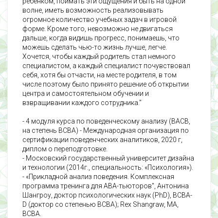
ребёнком, поймать эти ощущения и быть на одной
волне, иметь возможность реализовывать
огромное количество учебных задач в игровой
форме. Кроме того, невозможно не двигаться
дальше, когда видишь прогресс, понимаешь, что
можешь сделать чью-то жизнь лучше, легче.
Хочется, чтобы каждый родитель стал немного
специалистом, а каждый специалист почувствовал
себя, хотя бы отчасти, на месте родителя, в том
числе поэтому было принято решение об открытии
центра и самостоятельном обучении и
взвращивании каждого сотрудника."
- 4 модуля курса по поведенческому анализу (BACB,
на степень BCBA) - Международная организация по
сертификации поведенческих аналитиков, 2020 г,
диплом о переподготовке.
- Московский государственный университет дизайна
и технологии (2014г., специальность: «Психология»).
- «Прикладной анализ поведения. Комплексная
программа тренинга для АВА-тьюторов", Антонина
Шангроу, доктор психологических наук (PhD), BCBA-
D (доктор со степенью BCBA); Rex Shangraw, MA,
BCBA.