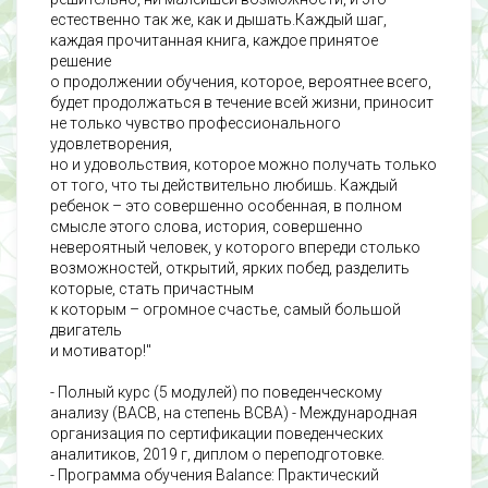
естественно так же, как и дышать.Каждый шаг,
каждая прочитанная книга, каждое принятое
решение
о продолжении обучения, которое, вероятнее всего,
будет продолжаться в течение всей жизни, приносит
не только чувство профессионального
удовлетворения,
но и удовольствия, которое можно получать только
от того, что ты действительно любишь. Каждый
ребенок – это совершенно особенная, в полном
смысле этого слова, история, совершенно
невероятный человек, у которого впереди столько
возможностей, открытий, ярких побед, разделить
которые, стать причастным
к которым – огромное счастье, самый большой
двигатель
и мотиватор!"
- Полный курс
(5 модулей) по поведенческому
анализу (BACB, на степень BCBA) - Международная
организация по сертификации поведенческих
аналитиков
, 2019 г, диплом о переподготовке.
- Программа обучения Balance:
Практический