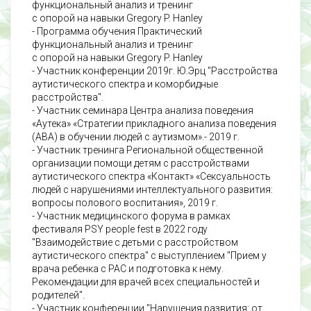
функциональный анализ и тренинг
с опорой на навыки
Gregory P. Hanley
- Программа обучения
Практический
функциональный анализ и тренинг
с опорой на навыки
Gregory P. Hanley
- Участник конференции 2019г. Ю.Эрц "Расстройства
аутистического спектра и коморбидные
расстройства".
- Участник семинара Центра анализа поведения
«Аутека» «Стратегии прикладного анализа поведения
(ABA) в обучении людей с аутизмом».- 2019 г.
- Участник тренинга Региональной общественной
организации помощи детям с расстройствами
аутистического спектра «Контакт» «Сексуальность
людей с нарушениями интеллектуального развития:
вопросы полового воспитания», 2019 г.
- Участник медицинского форума в рамках
фестиваля PSY people fest в 2022 году
"Взаимодействие с детьми с расстройством
аутистического спектра" с выступлением "Прием у
врача ребенка с РАС и подготовка к нему.
Рекомендации для врачей всех специальностей и
родителей".
- Участник конференции "Нарушения развития: от